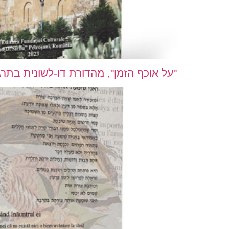
"על אוכף הזמן", מהדורת דו-לשונית בתרגום ל