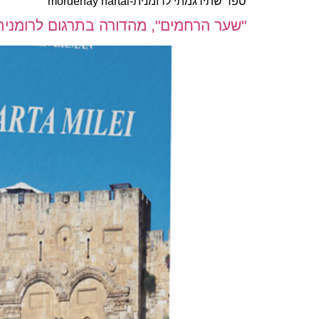
ספר שתירגמתי לרומנית-mordehay hartal
"שער הרחמים", מהדורה בתרגום לרומנית, דו