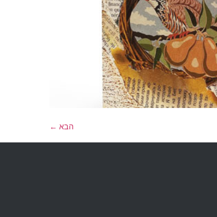
הבא
←